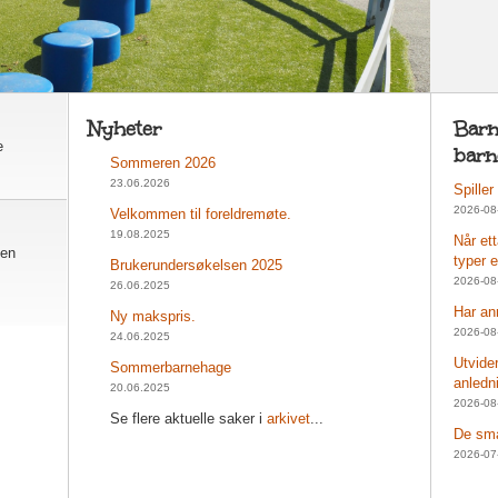
Nyheter
Barn
e
barn
Sommeren 2026
23.06.2026
Spiller
2026-08
Velkommen til foreldremøte.
19.08.2025
Når et
 en
typer 
Brukerundersøkelsen 2025
2026-08
26.06.2025
Har an
Ny makspris.
2026-08
24.06.2025
Utvide
Sommerbarnehage
anledn
20.06.2025
2026-08
Se flere aktuelle saker i
arkivet
...
De små
2026-07