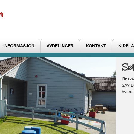
INFORMASJON
AVDELINGER
KONTAKT
KIDPLA
Sø
Ønske
SA? Da
hvorda