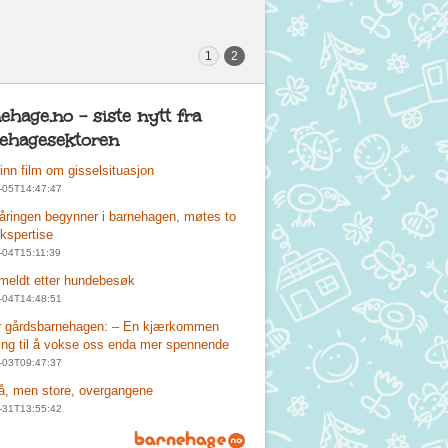
1
2
ehage.no - siste nytt fra
ehagesektoren
 inn film om gisselsituasjon
-05T14:47:47
tåringen begynner i barnehagen, møtes to
ekspertise
-04T15:11:39
meldt etter hundebesøk
-04T14:48:51
r gårdsbarnehagen: – En kjærkommen
ing til å vokse oss enda mer spennende
-03T09:47:37
, men store, overgangene
-31T13:55:42