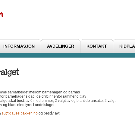
INFORMASJON
AVDELINGER
KONTAKT
KIDPLA
alget
remme samarbeidet mellom barnehagen og barnas
for barnehagens daglige drift innenfor rammer gitt av
lget skal best. av 6 medlemmer; 2 valgt av og blant de ansatte, 2 valgt
v og blant eierstyret i andelslaget.
på
su@gauselbakken.no
og består av: